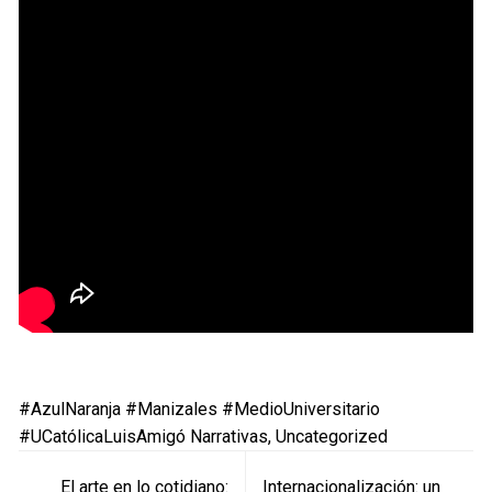
#AzulNaranja
#Manizales
#MedioUniversitario
#UCatólicaLuisAmigó
Narrativas
,
Uncategorized
Navegación
El arte en lo cotidiano:
Internacionalización: un