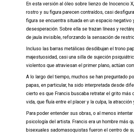
En esta versión al óleo sobre lienzo de Inocencio X
rostro y su figura parecen contraídos, casi desfigu
figura se encuentra situada en un espacio negativo y
desesperación. Sobre ella se trazan líneas y rectán
de jaula invisible, reforzando la sensación de restri
Incluso las barras metálicas desdibujan el trono pa
majestuosidad, casi una silla de sujeción psiquiátri
violentos que atraviesan el primer plano, actúan como
A lo largo del tiempo, muchos se han preguntado por 
papas, en particular, ha sido interpretada desde dif
cierto es que Francis buscaba retratar el grito más qu
vida, que fluía entre el placer y la culpa, la atracción
Para poder entender sus obras, o al menos intentar
psicología del artista. Francis era un hombre más que
bisexuales sadomasoquistas fueron el centro de su 