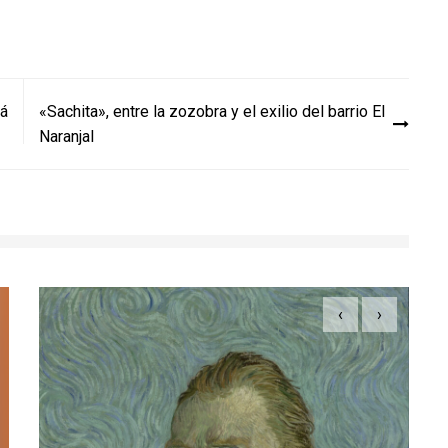
rá
«Sachita», entre la zozobra y el exilio del barrio El
Naranjal
‹
›