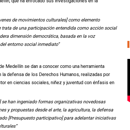
llín, que ha enfocado sus investigaciones en la
Jóvenes de movimientos culturales] como elemento
e trata de una participación entendida como acción social
dadera dimensión democrática, basada en la voz
el entorno social inmediato”
de Medellín se dan a conocer como una herramienta
n la defensa de los Derechos Humanos, realizadas por
or en ciencias sociales, niñez y juventud con énfasis en
ín] se han ingeniado formas organizativas novedosas
nes y propuestas desde el arte, la agricultura, la defensa
tado [Presupuesto participativo] para adelantar iniciativas
turales”