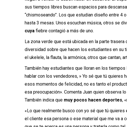
sus tiempos libres buscan espacios para descansar
“chismoseando”. Los que estudian diseño entre 4 o
hasta 3 mesas. Unos escuchan música, otros se div
cuya
fiebre contagió a más de uno.
La zona verde que está ubicada en la parte traser
diversidad sobre que hacen los estudiantes en su ti
el ukelele, la flauta, la armónica, otros que cantan, a
También hay estudiantes que lloran en los tiempos l
hablar con los vendedores, » Yo sé que tú quieres h
esos momentos de felicidad, no es tanto el product
esa preocupación». Comenta Juan quien observa lo
También indica que
muy pocos hacen deportes
, 
«Lo que realmente busco con yo sé que tú quieres e
el cliente esa persona o ese material que me va a co
que se te acerca es una persona y tratarla como ta